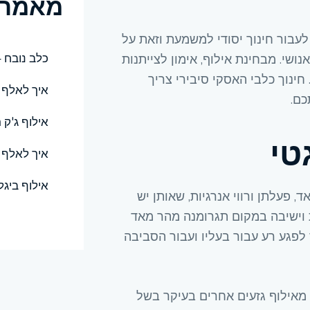
מאמרי
t
e
 לעבור חינוך יסודי למשמעת וזאת על
r
כלב נובח 
ושי. מבחינת אילוף, אימון לצייתנות
n
חינוך כלבי האסקי סיבירי צריך
איך לאלף כ
a
כם.
t
אילוף ג'ק 
i
טי
איך לאלף 
v
e
אילוף ביגל
:
 פעלתן ורווי אנרגיות, שאותן יש
 וישיבה במקום תגרומנה מהר מאד
לפגע רע עבור בעליו ועבור הסביבה
 מאילוף גזעים אחרים בעיקר בשל