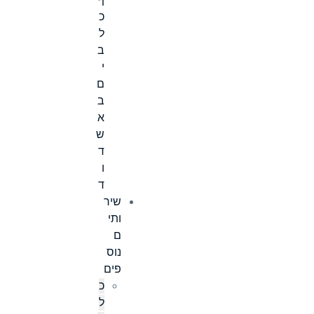
ף
כ
ל
ב
י
ם
ב
א
ש
ד
ו
ד
שיר
ותי
ם
נוס
פים
כ
ל