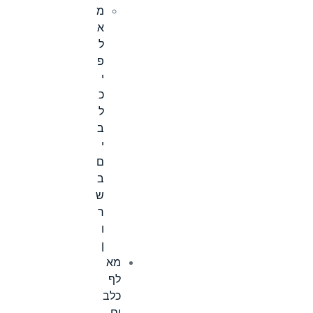
מ
א
ל
פ
י
כ
ל
ב
י
ם
ב
ש
ר
ו
ן
מא
לף
כלב