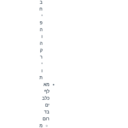
ב
ח
י
פ
ה
ו
ה
ק
ר
י
ו
ת
מא
לף
כלב
ים
בד
רום
מ