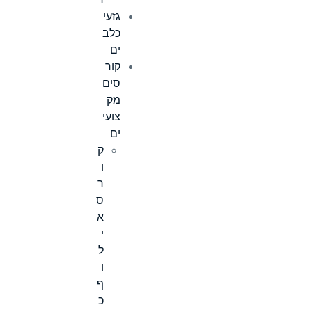
ר
גזעי
כלב
ים
קור
סים
מק
צועי
ים
ק
ו
ר
ס
א
י
ל
ו
ף
כ