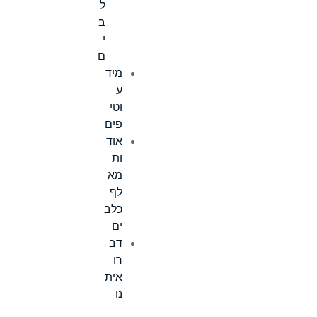
ל
ב
י
ם
מיד
ע
וטי
פים
אוד
ות
מא
לף
כלב
ים
דב
רו
אית
נו