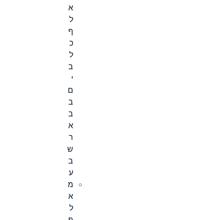
א
ל
ף
כ
ל
ב
י
ם
ב
ב
א
ר
ש
ב
ע
מ
א
ל