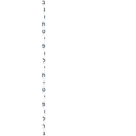
ב
נ
ו
ת
ט
י
פ
ו
ל
י
ת
–
ט
י
פ
ו
ל
ר
ג