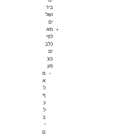
ים
ביר
ושל
ים
מא
לפי
כלב
ים
בצ
פון
מ
א
ל
ף
כ
ל
ב
י
ם