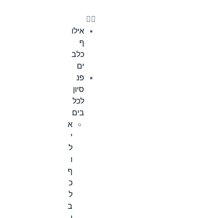
אילו
ף
כלב
ים
פנ
סיון
לכל
בים
א
י
ל
ו
ף
כ
ל
ב