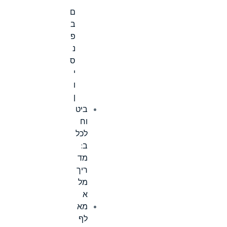
י
ם
ב
פ
נ
ס
י
ו
ן
ביט
וח
לכל
ב:
מד
ריך
מל
א
מא
לף