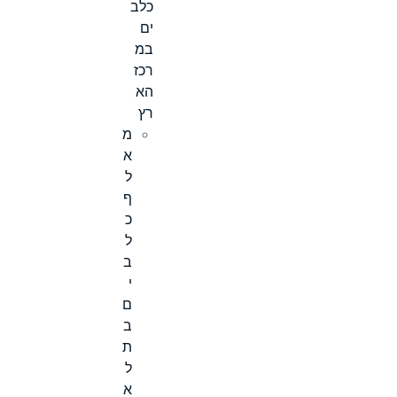
כלב
ים
במ
רכז
הא
רץ
מ
א
ל
ף
כ
ל
ב
י
ם
ב
ת
ל
א