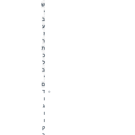
ש
י
ב
ע
ז
ר
ת
כ
ל
ב
י
ם
ד
ו
ג
ו
ו
ק