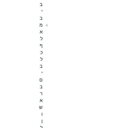
ב
י
ב
מ
א
ל
ף
כ
ל
ב
י
ם
ב
ר
א
ש
ו
ן