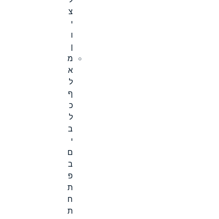
ל
צ
י
ו
ן
מ
א
ל
ף
כ
ל
ב
י
ם
ב
פ
ת
ח
ת