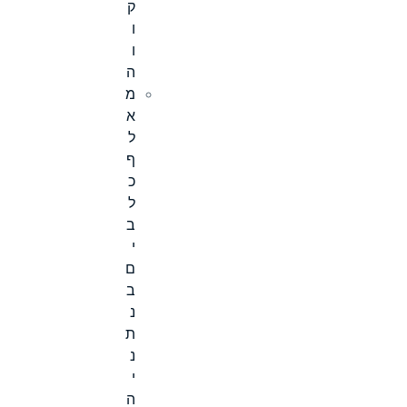
ק
ו
ו
ה
מ
א
ל
ף
כ
ל
ב
י
ם
ב
נ
ת
נ
י
ה