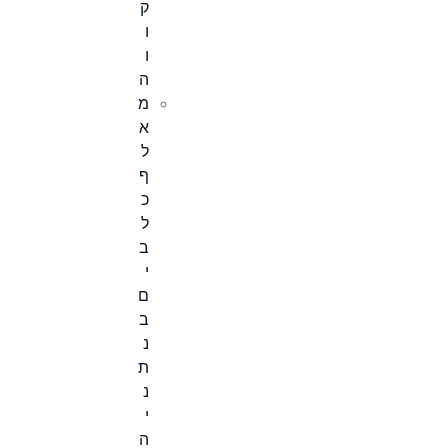
ק
ו
ו
ה
מ
א
ל
ף
כ
ל
ב
י
ם
ב
נ
ת
נ
י
ה