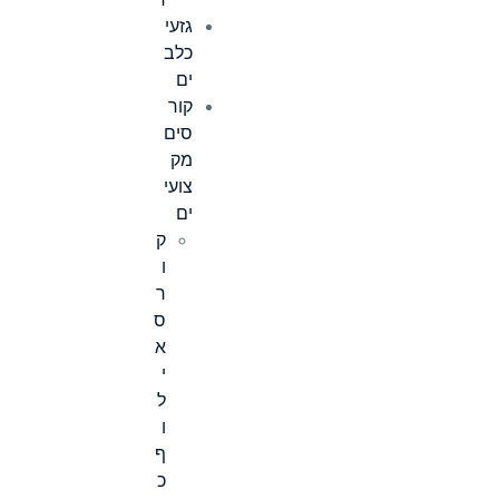
ר
גזעי
כלב
ים
קור
סים
מק
צועי
ים
ק
ו
ר
ס
א
י
ל
ו
ף
כ