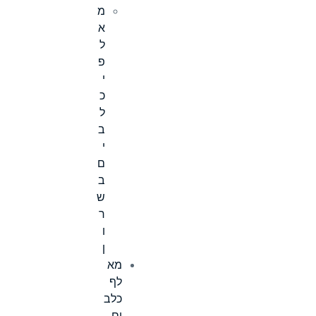
מ
א
ל
פ
י
כ
ל
ב
י
ם
ב
ש
ר
ו
ן
מא
לף
כלב