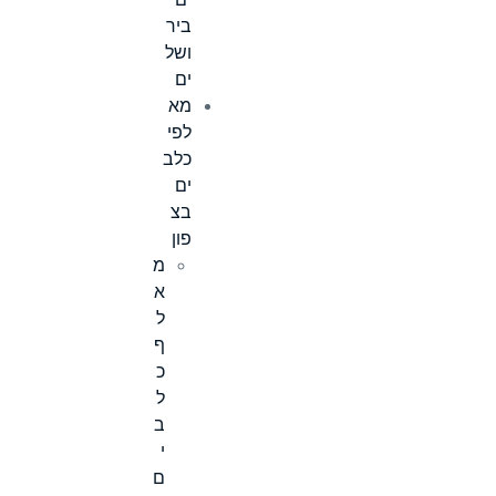
ים
ביר
ושל
ים
מא
לפי
כלב
ים
בצ
פון
מ
א
ל
ף
כ
ל
ב
י
ם