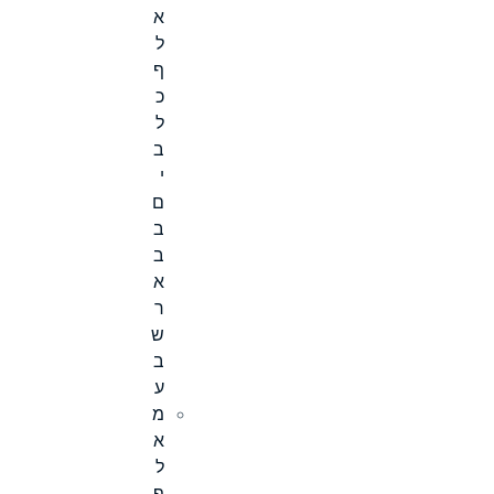
א
ל
ף
כ
ל
ב
י
ם
ב
ב
א
ר
ש
ב
ע
מ
א
ל