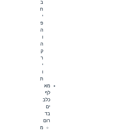
ב
ח
י
פ
ה
ו
ה
ק
ר
י
ו
ת
מא
לף
כלב
ים
בד
רום
מ