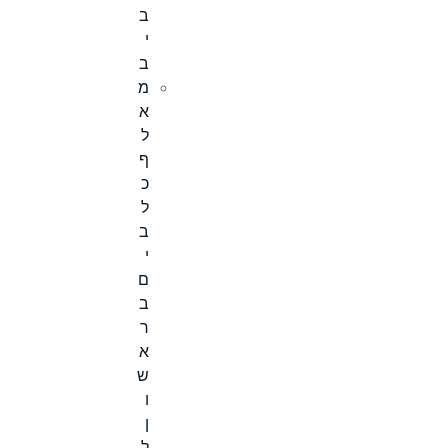
ב
י
ב
מ
א
ל
ף
כ
ל
ב
י
ם
ב
ר
א
ש
ו
ן