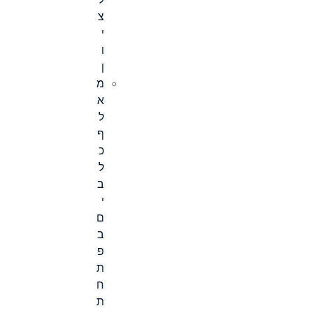
ל
צ
י
ו
ן
מ
א
ל
ף
כ
ל
ב
י
ם
ב
פ
ת
ח
ת