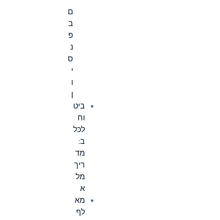
י
ם
ב
פ
נ
ס
י
ו
ן
ביט
וח
לכל
ב:
מד
ריך
מל
א
מא
לף