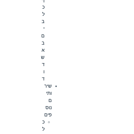
ף
כ
ל
ב
י
ם
ב
א
ש
ד
ו
ד
שיר
ותי
ם
נוס
פים
כ
ל