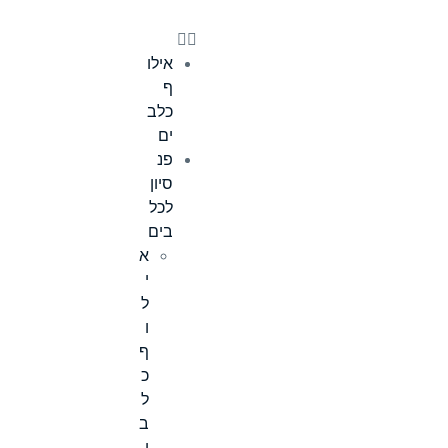
אילו
ף
כלב
ים
פנ
סיון
לכל
בים
א
י
ל
ו
ף
כ
ל
ב