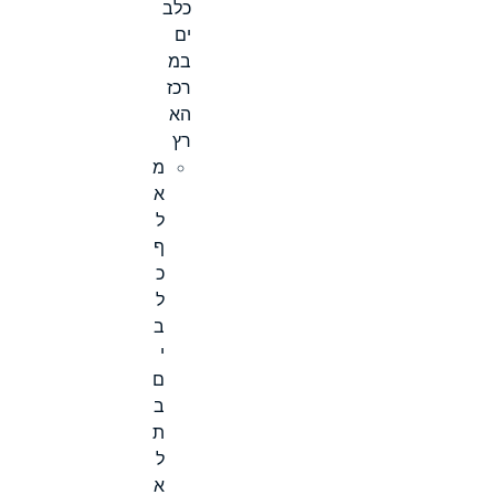
כלב
ים
במ
רכז
הא
רץ
מ
א
ל
ף
כ
ל
ב
י
ם
ב
ת
ל
א