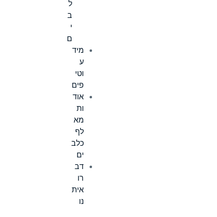
ל
ב
י
ם
מיד
ע
וטי
פים
אוד
ות
מא
לף
כלב
ים
דב
רו
אית
נו