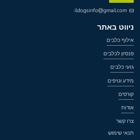
A
ildogsinfo@gmail.com
l
t
ניווט באתר
e
אילוף כלבים
r
n
פנסיון לכלבים
a
גזעי כלבים
t
i
מידע וטיפים
v
קורסים
e
:
אודות
צרו קשר
תנאי שימוש