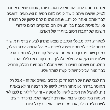
אנחנו נותנים להם את האוכל הטוב ביותר, אנחנו יוצאים איתם
לטייל, עושים איתם כושר, קונים להם חטיפים וצעצועים ודואגים
לבריאותם. ואחרי כל זה… אנחנו נותנים להם לישון על הרצפה
(או על פיסת מגבת בלויה). אלו הם במקרים רבים סידורי
השינה של "חברו הטוב ביותר" של האדם.
לכאורה, חלק מבעלי הכלבים מצאו פתרון לבעיה בדמות אישור
כניסה לכלב למיטתם ושינה לצידם – או על הספה. עבור הכלב,
כמובן שזה פתרון נוח. אז מה הבעיה? קודם כל, לא תמיד הכלב
שלנו יהיה נקי, אבל מילא הלכלוך – מה קורה אם לילה אחד
החלטתם שאתם רוצים חופש מהכלב? מבחינת הכלב, ההרגל
כבר נוצר ועלול להיות לו קשה לוותר עליו.
מה לגבי שינה על הרצפה? כן, כלבים עושים את זה – אבל רק
מחוסר ברירה, או מתוך הרגל. לישון על הרצפה זה לא באמת
נוח. להרגיל את הכלב לישון על הספה – זה עלול לגרום לכם לאי
נעימות בכל פעם שיבואו אורחים לביקור שלא בהכרח רוצים
לשבת ליד הכלב, או במקום שבו הוא רובץ כל היום.