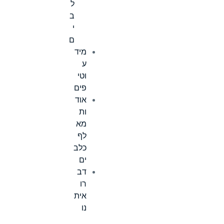
ל
ב
י
ם
מיד
ע
וטי
פים
אוד
ות
מא
לף
כלב
ים
דב
רו
אית
נו