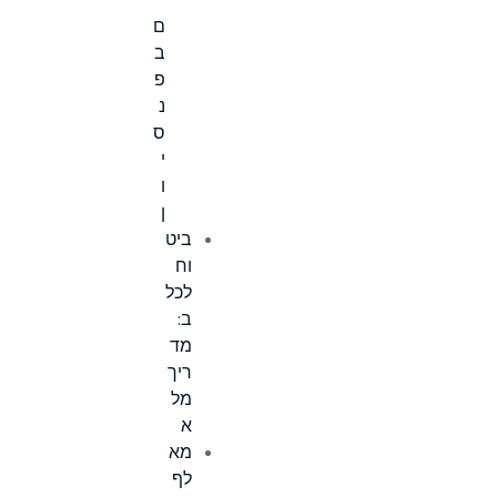
י
ם
ב
פ
נ
ס
י
ו
ן
ביט
וח
לכל
ב:
מד
ריך
מל
א
מא
לף