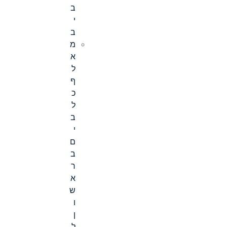
ב
י
ב
מ
א
ל
ף
כ
ל
ב
י
ם
ב
ר
א
ש
ו
ן