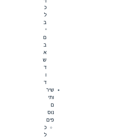
ף
כ
ל
ב
י
ם
ב
א
ש
ד
ו
ד
שיר
ותי
ם
נוס
פים
כ
ל