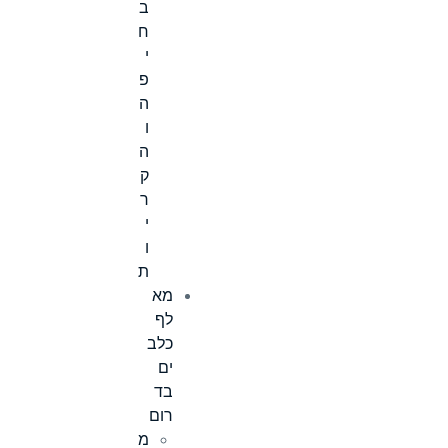
ב
ח
י
פ
ה
ו
ה
ק
ר
י
ו
ת
מא
לף
כלב
ים
בד
רום
מ