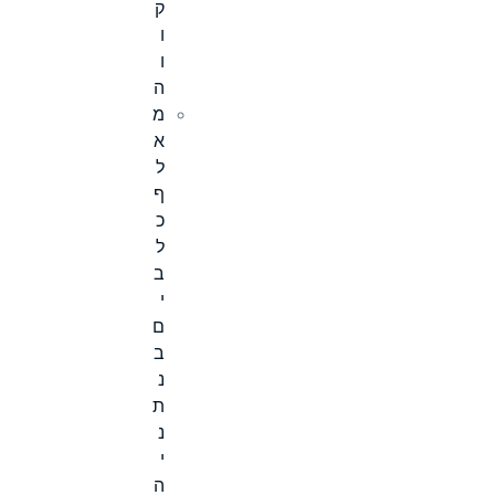
ק
ו
ו
ה
מ
א
ל
ף
כ
ל
ב
י
ם
ב
נ
ת
נ
י
ה