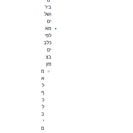
ים
ביר
ושל
ים
מא
לפי
כלב
ים
בצ
פון
מ
א
ל
ף
כ
ל
ב
י
ם