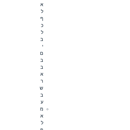
א
ל
ף
כ
ל
ב
י
ם
ב
ב
א
ר
ש
ב
ע
מ
א
ל