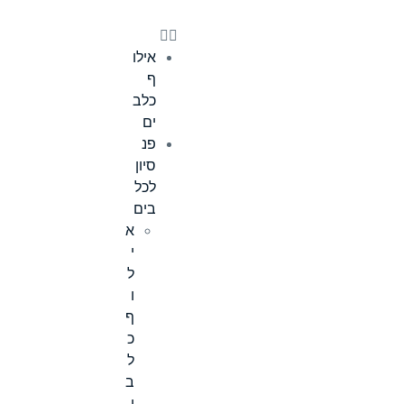
אילו
ף
כלב
ים
פנ
סיון
לכל
בים
א
י
ל
ו
ף
כ
ל
ב