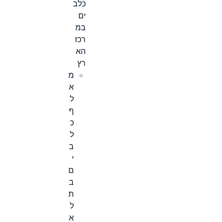
כלב
ים
במ
רכז
הא
רץ
מ
א
ל
ף
כ
ל
ב
י
ם
ב
ת
ל
א