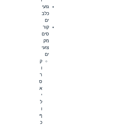
ר
גזעי
כלב
ים
קור
סים
מק
צועי
ים
ק
ו
ר
ס
א
י
ל
ו
ף
כ