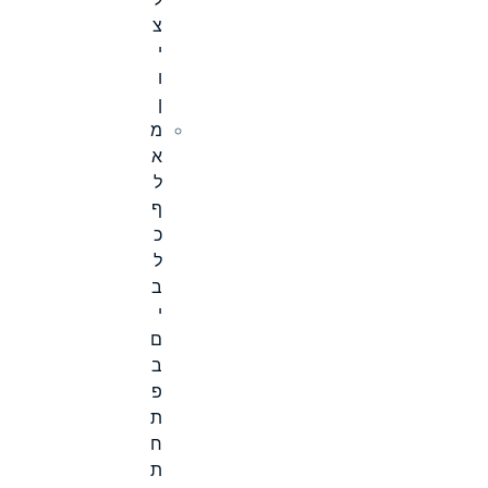
ל
צ
י
ו
ן
מ
א
ל
ף
כ
ל
ב
י
ם
ב
פ
ת
ח
ת