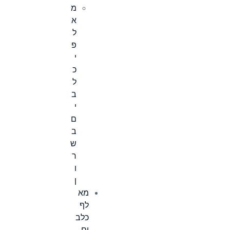
מ
א
ל
פ
י
כ
ל
ב
י
ם
ב
ש
ר
ו
ן
מא
לף
כלב