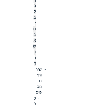
ף
כ
ל
ב
י
ם
ב
א
ש
ד
ו
ד
שיר
ותי
ם
נוס
פים
כ
ל