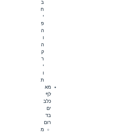
ב
ח
י
פ
ה
ו
ה
ק
ר
י
ו
ת
מא
לף
כלב
ים
בד
רום
מ