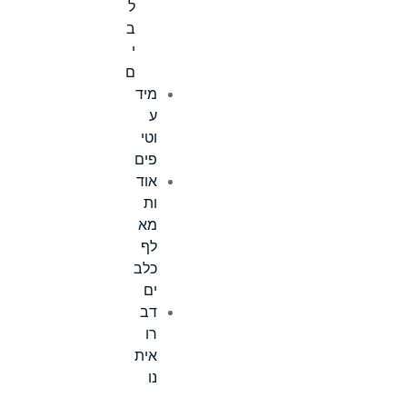
ל
ב
י
ם
מיד
ע
וטי
פים
אוד
ות
מא
לף
כלב
ים
דב
רו
אית
נו