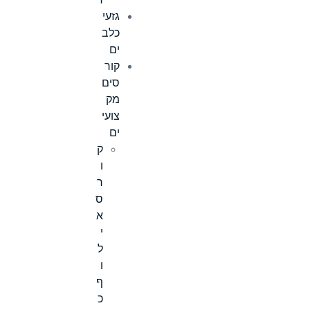
ר
גזעי
כלב
ים
קור
סים
מק
צועי
ים
ק
ו
ר
ס
א
י
ל
ו
ף
כ