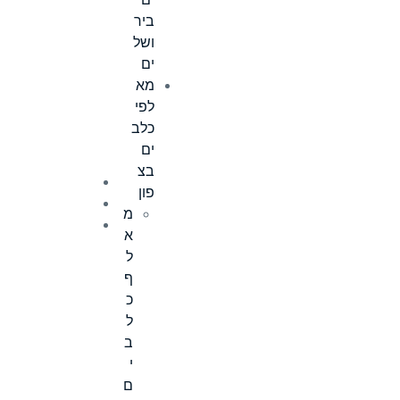
ים
ביר
ושל
ים
מא
לפי
כלב
ים
בצ
פון
מ
א
ל
ף
כ
ל
ב
י
ם