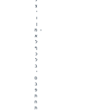
ל
צ
י
ו
ן
מ
א
ל
ף
כ
ל
ב
י
ם
ב
פ
ת
ח
ת