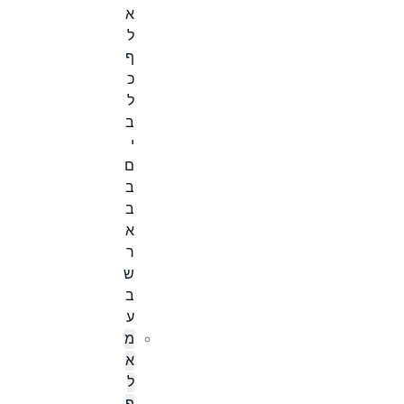
א
ל
ף
כ
ל
ב
י
ם
ב
ב
א
ר
ש
ב
ע
מ
א
ל