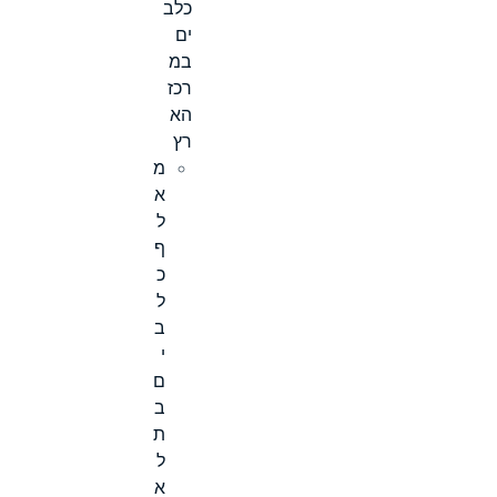
כלב
ים
במ
רכז
הא
רץ
מ
א
ל
ף
כ
ל
ב
י
ם
ב
ת
ל
א