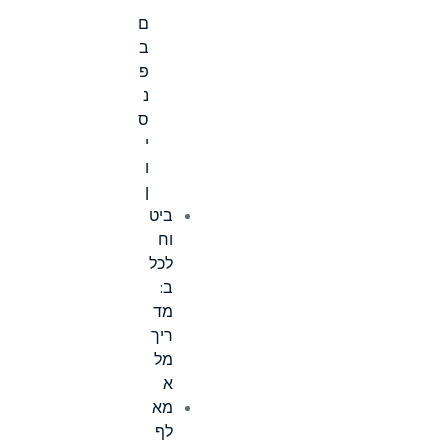
י
ם
ב
פ
נ
ס
י
ו
ן
ביט
וח
לכל
ב:
מד
ריך
מל
א
מא
לף