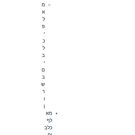
מ
א
ל
פ
י
כ
ל
ב
י
ם
ב
ש
ר
ו
ן
מא
לף
כלב