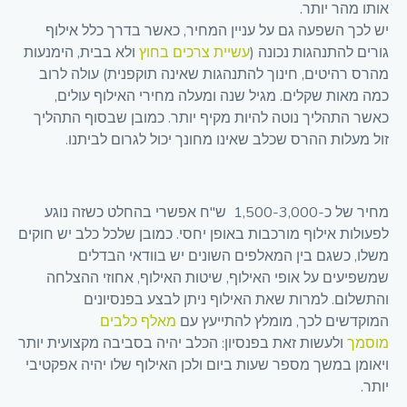
אותו מהר יותר.
יש לכך השפעה גם על עניין המחיר, כאשר בדרך כלל אילוף
גורים להתנהגות נכונה (
עשיית צרכים בחוץ
ולא בבית, הימנעות
מהרס רהיטים, חינוך להתנהגות שאינה תוקפנית) עולה לרוב
כמה מאות שקלים. מגיל שנה ומעלה מחירי האילוף עולים,
כאשר התהליך נוטה להיות מקיף יותר. כמובן שבסוף התהליך
זול מעלות ההרס שכלב שאינו מחונך יכול לגרום לביתנו.
מחיר של כ-1,500-3,000 ש"ח אפשרי בהחלט כשזה נוגע
לפעולות אילוף מורכבות באופן יחסי. כמובן שלכל כלב יש חוקים
משלו, כשגם בין המאלפים השונים יש בוודאי הבדלים
שמשפיעים על אופי האילוף, שיטות האילוף, אחוזי ההצלחה
והתשלום. למרות שאת האילוף ניתן לבצע בפנסיונים
המוקדשים לכך, מומלץ להתייעץ עם
מאלף כלבים
מוסמך
ולעשות זאת בפנסיון: הכלב יהיה בסביבה מקצועית יותר
ויאומן במשך מספר שעות ביום ולכן האילוף שלו יהיה אפקטיבי
יותר.