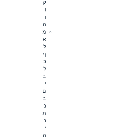
ק
ו
ו
ה
מ
א
ל
ף
כ
ל
ב
י
ם
ב
נ
ת
נ
י
ה