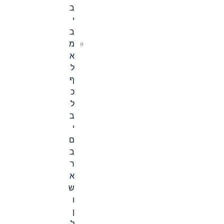
ב
י
ב
מ
א
ל
ף
כ
ל
ב
י
ם
ב
ר
א
ש
ו
ן