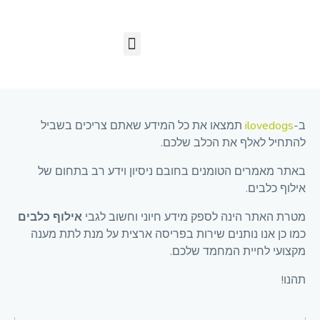
ביטוח לכלב: מדריך מלא
דברו איתנו
מאלפי כלבים בצפון
מאלף כלבים במרכז הארץ
אילוף כלבים
מאלף כלבים בדרום
גזעי כלבים
מידע וטיפים
אודות מאלף כלבים
שירותים נוספים
פנסיון לכלבים
מאלף כלבים בירושלים
קורסים מקצועיים
ב-
ilovedogs
תמצאו את כל המידע שאתם צריכים בשביל
להתחיל לאלף את הכלב שלכם.
באתר מאמרים הטומנים בחובם ניסיון וידע רב בתחום של
אילוף כלבים.
מטרת האתר הינה לספק מידע חיוני וחשוב לגבי
אילוף כלבים
כמו כן אנו נותנים שירות בפריסה ארצית על מנת לתת מענה
מקצועי לחיית המחמד שלכם.
תהנו!